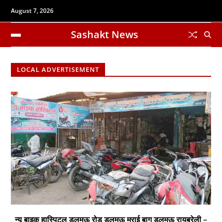
August 7, 2026
Sashakt News
LOCAL ADVERTISEMENT
न्यू बाइक हास्पिटल डलमऊ रोड डलमऊ मुराई बाग डलमऊ रायबरेली –