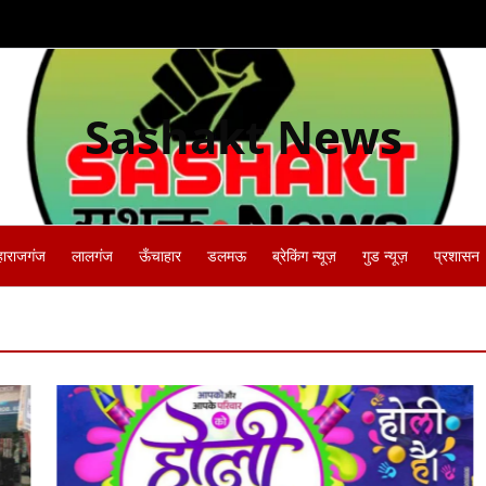
Sashakt News
हाराजगंज
लालगंज
ऊँचाहार
डलमऊ
ब्रेकिंग न्यूज़
गुड न्यूज़
प्रशासन