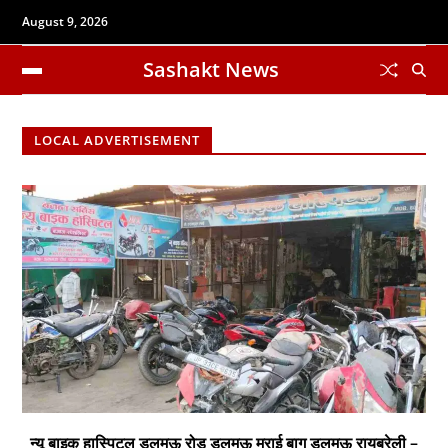
August 9, 2026
Sashakt News
LOCAL ADVERTISEMENT
न्यू बाइक हास्पिटल डलमऊ रोड डलमऊ मुराई बाग डलमऊ रायबरेली –