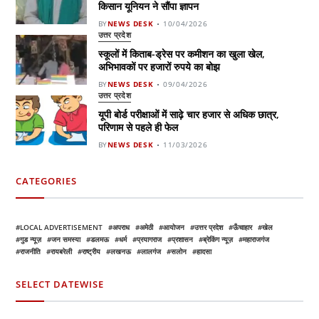
किसान यूनियन ने सौंपा ज्ञापन
BY
NEWS DESK
10/04/2026
उत्तर प्रदेश
स्कूलों में किताब-ड्रेस पर कमीशन का खुला खेल,
अभिभावकों पर हजारों रुपये का बोझ
BY
NEWS DESK
09/04/2026
उत्तर प्रदेश
यूपी बोर्ड परीक्षाओं में साढ़े चार हजार से अधिक छात्र,
परिणाम से पहले ही फेल
BY
NEWS DESK
11/03/2026
CATEGORIES
LOCAL ADVERTISEMENT
अपराध
अमेठी
आयोजन
उत्तर प्रदेश
ऊँचाहार
खेल
गुड न्यूज़
जन समस्या
डलमऊ
धर्म
प्रयागराज
प्रशासन
ब्रेकिंग न्यूज़
महाराजगंज
राजनीति
रायबरेली
राष्ट्रीय
लखनऊ
लालगंज
सलोन
हादसा
SELECT DATEWISE