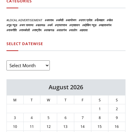
CATEGORIES
LOCAL ADVERTISEMENT
अपराध
अमेठी
आयोजन
उत्तर प्रदेश
ऊँचाहार
खेल
गुड न्यूज़
जन समस्या
डलमऊ
धर्म
प्रयागराज
प्रशासन
ब्रेकिंग न्यूज़
महाराजगंज
राजनीति
रायबरेली
राष्ट्रीय
लखनऊ
लालगंज
सलोन
हादसा
SELECT DATEWISE
August 2026
M
T
W
T
F
S
S
1
2
3
4
5
6
7
8
9
10
11
12
13
14
15
16