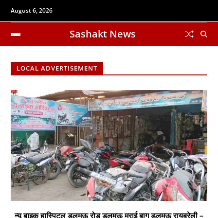
August 6, 2026
Sashakt News
LOCAL ADVERTISEMENT
न्यू बाइक हास्पिटल डलमऊ रोड डलमऊ मुराई बाग डलमऊ रायबरेली –