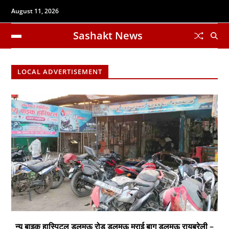
August 11, 2026
Sashakt News
LOCAL ADVERTISEMENT
न्यू बाइक हास्पिटल डलमऊ रोड डलमऊ मुराई बाग डलमऊ रायबरेली –