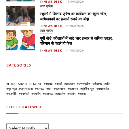
BY
NEWS DESK
10/04/2026
उत्तर प्रदेश
स्कूलों में किताब-ड्रेस पर कमीशन का खुला खेल,
अभिभावकों पर हजारों रुपये का बोझ
BY
NEWS DESK
09/04/2026
उत्तर प्रदेश
यूपी बोर्ड परीक्षाओं में साढ़े चार हजार से अधिक छात्र,
परिणाम से पहले ही फेल
BY
NEWS DESK
11/03/2026
CATEGORIES
LOCAL ADVERTISEMENT
अपराध
अमेठी
आयोजन
उत्तर प्रदेश
ऊँचाहार
खेल
गुड न्यूज़
जन समस्या
डलमऊ
धर्म
प्रयागराज
प्रशासन
ब्रेकिंग न्यूज़
महाराजगंज
राजनीति
रायबरेली
राष्ट्रीय
लखनऊ
लालगंज
सलोन
हादसा
SELECT DATEWISE