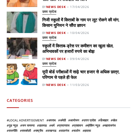
BY
NEWS DESK
17/04/2026
उत्तर प्रदेश
निजी स्कूलों में किताबों के नाम पर लूट रोकने की मांग,
किसान यूनियन ने सौंपा ज्ञापन
BY
NEWS DESK
10/04/2026
उत्तर प्रदेश
स्कूलों में किताब-ड्रेस पर कमीशन का खुला खेल,
अभिभावकों पर हजारों रुपये का बोझ
BY
NEWS DESK
09/04/2026
उत्तर प्रदेश
यूपी बोर्ड परीक्षाओं में साढ़े चार हजार से अधिक छात्र,
परिणाम से पहले ही फेल
BY
NEWS DESK
11/03/2026
CATEGORIES
LOCAL ADVERTISEMENT
अपराध
अमेठी
आयोजन
उत्तर प्रदेश
ऊँचाहार
खेल
गुड न्यूज़
जन समस्या
डलमऊ
धर्म
प्रयागराज
प्रशासन
ब्रेकिंग न्यूज़
महाराजगंज
राजनीति
रायबरेली
राष्ट्रीय
लखनऊ
लालगंज
सलोन
हादसा