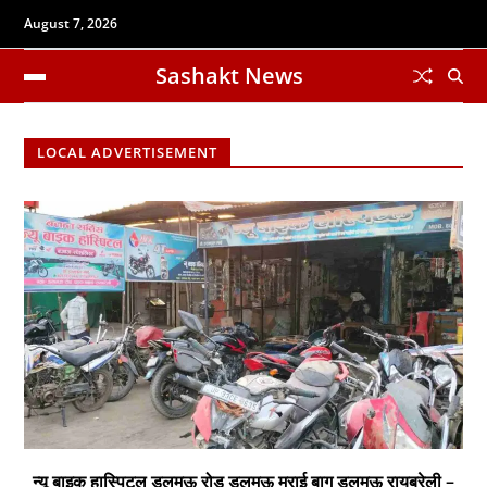
August 7, 2026
Sashakt News
LOCAL ADVERTISEMENT
न्यू बाइक हास्पिटल डलमऊ रोड डलमऊ मुराई बाग डलमऊ रायबरेली –