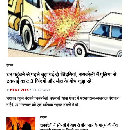
हादसा
घर पहुंचने से पहले बुझ गई दो जिंदगियां, रायबरेली में पुलिया से
टकराई कार; 3 जिंदगी और मौत के बीच जूझ रहे
BY
NEWS DESK
15/07/2026
सशक्त न्यूज नेटवर्क रायबरेली: बछरावां थाना क्षेत्र में प्रयागराज-लखनऊ नेशनल
हाईवे पर मंगलवार को एक दर्दनाक सड़क हादसे में दो…
हादसा
रायबरेली में झोपड़ी में आग से तीन साल के मासूम की मौत,