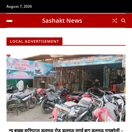
August 7, 2026
Sashakt News
LOCAL ADVERTISEMENT
न्यू बाइक हास्पिटल डलमऊ रोड डलमऊ मुराई बाग डलमऊ रायबरेली –