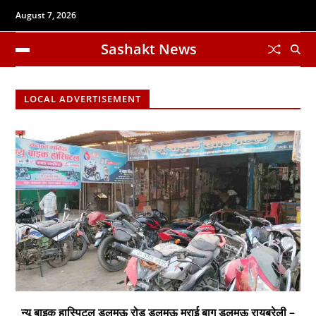
August 7, 2026
Sashakt News
LOCAL ADVERTISEMENT
न्यू बाइक हास्पिटल डलमऊ रोड डलमऊ मुराई बाग डलमऊ रायबरेली –