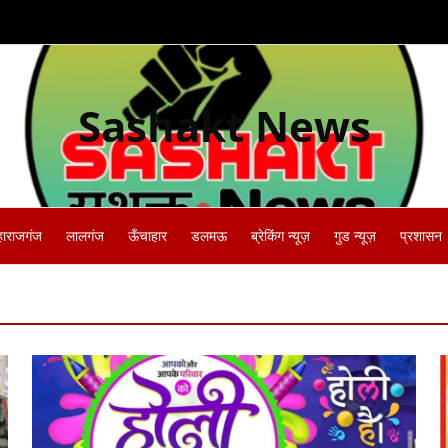
Sashakt News
हाराजगंज
लालगंज
ऊँचाहार
डलमऊ
ब्रेकिंग न्यूज़
गुड न्यूज़
प्रशासन