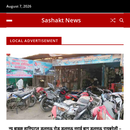
August 7, 2026
Sashakt News
LOCAL ADVERTISEMENT
न्यू बाइक हास्पिटल डलमऊ रोड डलमऊ मुराई बाग डलमऊ रायबरेली –