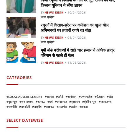
किसान यूनियन ने सौंपा ज्ञापन
BY
NEWS DESK
10/04/2026
उत्तर प्रदेश
स्कूलों में किताब-ड्रेस पर कमीशन का खुला खेल,
अभिभावकों पर हजारों रुपये का बोझ
BY
NEWS DESK
09/04/2026
उत्तर प्रदेश
यूपी बोर्ड परीक्षाओं में साढ़े चार हजार से अधिक छात्र,
परिणाम से पहले ही फेल
BY
NEWS DESK
11/03/2026
CATEGORIES
LOCAL ADVERTISEMENT
अपराध
अमेठी
आयोजन
उत्तर प्रदेश
ऊँचाहार
खेल
गुड न्यूज़
जन समस्या
डलमऊ
धर्म
प्रयागराज
प्रशासन
ब्रेकिंग न्यूज़
महाराजगंज
राजनीति
रायबरेली
राष्ट्रीय
लखनऊ
लालगंज
सलोन
हादसा
SELECT DATEWISE