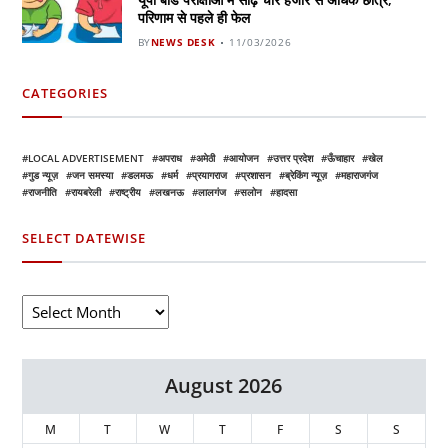
परिणाम से पहले ही फेल
BY
NEWS DESK
11/03/2026
CATEGORIES
LOCAL ADVERTISEMENT
अपराध
अमेठी
आयोजन
उत्तर प्रदेश
ऊँचाहार
खेल
गुड न्यूज़
जन समस्या
डलमऊ
धर्म
प्रयागराज
प्रशासन
ब्रेकिंग न्यूज़
महाराजगंज
राजनीति
रायबरेली
राष्ट्रीय
लखनऊ
लालगंज
सलोन
हादसा
SELECT DATEWISE
August 2026
M
T
W
T
F
S
S