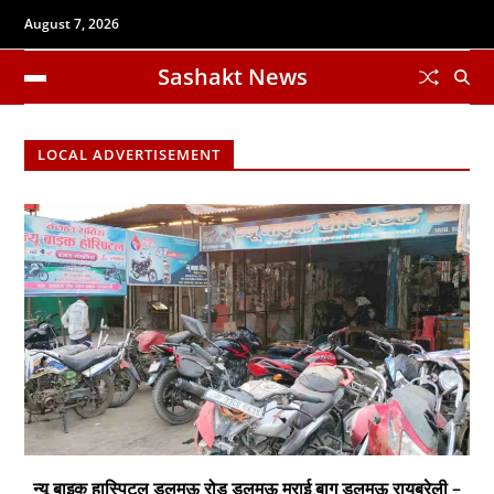
August 7, 2026
Sashakt News
LOCAL ADVERTISEMENT
न्यू बाइक हास्पिटल डलमऊ रोड डलमऊ मुराई बाग डलमऊ रायबरेली –