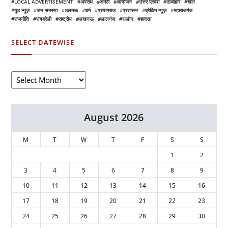
LOCAL ADVERTISEMENT
अपराध
अमेठी
आयोजन
उत्तर प्रदेश
ऊँचाहार
खेल
गुड न्यूज़
जन समस्या
डलमऊ
धर्म
प्रयागराज
प्रशासन
ब्रेकिंग न्यूज़
महाराजगंज
राजनीति
रायबरेली
राष्ट्रीय
लखनऊ
लालगंज
सलोन
हादसा
SELECT DATEWISE
August 2026
M
T
W
T
F
S
S
1
2
3
4
5
6
7
8
9
10
11
12
13
14
15
16
17
18
19
20
21
22
23
24
25
26
27
28
29
30