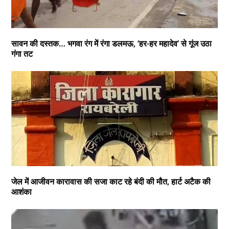
सावन की दस्तक… भगवा रंग में रंगा डलमऊ, ‘हर-हर महादेव’ से गूंज उठा
गंगा तट
जेल में आजीवन कारावास की सजा काट रहे बंदी की मौत, हार्ट अटैक की
आशंका