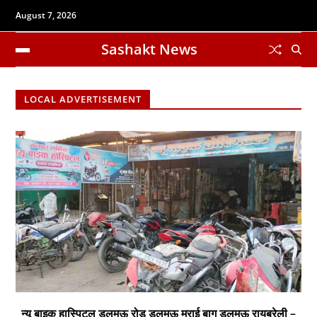
August 7, 2026
Sashakt News
LOCAL ADVERTISEMENT
न्यू बाइक हास्पिटल डलमऊ रोड डलमऊ मुराई बाग डलमऊ रायबरेली –