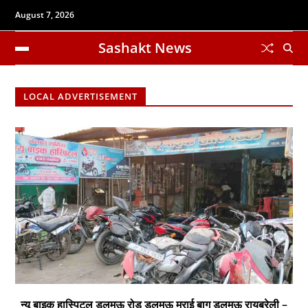
August 7, 2026
Sashakt News
LOCAL ADVERTISEMENT
न्यू बाइक हास्पिटल डलमऊ रोड डलमऊ मुराई बाग डलमऊ रायबरेली –