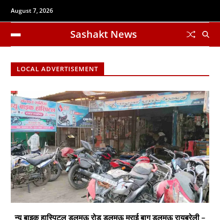
August 7, 2026
Sashakt News
LOCAL ADVERTISEMENT
न्यू बाइक हास्पिटल डलमऊ रोड डलमऊ मुराई बाग डलमऊ रायबरेली –