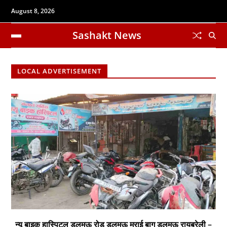
August 8, 2026
Sashakt News
LOCAL ADVERTISEMENT
न्यू बाइक हास्पिटल डलमऊ रोड डलमऊ मुराई बाग डलमऊ रायबरेली –