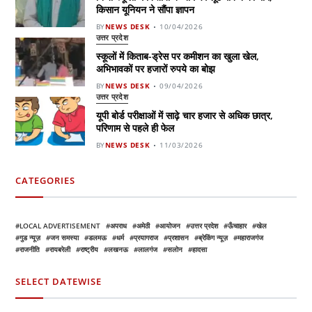
किसान यूनियन ने सौंपा ज्ञापन
BY
NEWS DESK
10/04/2026
उत्तर प्रदेश
स्कूलों में किताब-ड्रेस पर कमीशन का खुला खेल,
अभिभावकों पर हजारों रुपये का बोझ
BY
NEWS DESK
09/04/2026
उत्तर प्रदेश
यूपी बोर्ड परीक्षाओं में साढ़े चार हजार से अधिक छात्र,
परिणाम से पहले ही फेल
BY
NEWS DESK
11/03/2026
CATEGORIES
LOCAL ADVERTISEMENT
अपराध
अमेठी
आयोजन
उत्तर प्रदेश
ऊँचाहार
खेल
गुड न्यूज़
जन समस्या
डलमऊ
धर्म
प्रयागराज
प्रशासन
ब्रेकिंग न्यूज़
महाराजगंज
राजनीति
रायबरेली
राष्ट्रीय
लखनऊ
लालगंज
सलोन
हादसा
SELECT DATEWISE