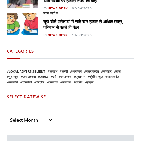
अभिभावकों पर हजारों रुपये का बोझ
BY
NEWS DESK
09/04/2026
उत्तर प्रदेश
यूपी बोर्ड परीक्षाओं में साढ़े चार हजार से अधिक छात्र,
परिणाम से पहले ही फेल
BY
NEWS DESK
11/03/2026
CATEGORIES
LOCAL ADVERTISEMENT
अपराध
अमेठी
आयोजन
उत्तर प्रदेश
ऊँचाहार
खेल
गुड न्यूज़
जन समस्या
डलमऊ
धर्म
प्रयागराज
प्रशासन
ब्रेकिंग न्यूज़
महाराजगंज
राजनीति
रायबरेली
राष्ट्रीय
लखनऊ
लालगंज
सलोन
हादसा
SELECT DATEWISE