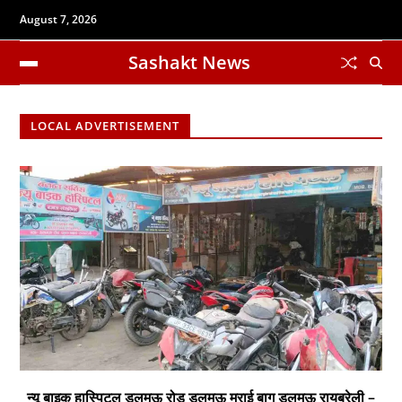
August 7, 2026
Sashakt News
LOCAL ADVERTISEMENT
न्यू बाइक हास्पिटल डलमऊ रोड डलमऊ मुराई बाग डलमऊ रायबरेली –