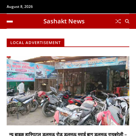
August 8, 2026
Sashakt News
LOCAL ADVERTISEMENT
न्यू बाइक हास्पिटल डलमऊ रोड डलमऊ मुराई बाग डलमऊ रायबरेली –