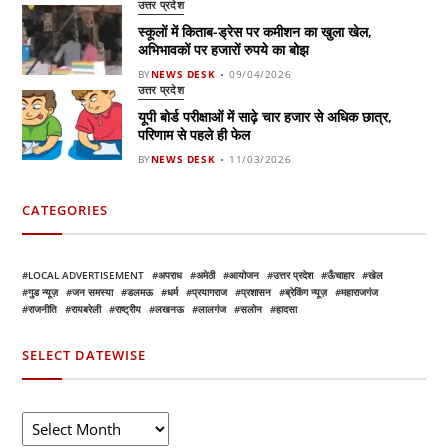
उत्तर प्रदेश
स्कूलों में किताब-ड्रेस पर कमीशन का खुला खेल,
अभिभावकों पर हजारों रुपये का बोझ
BY
NEWS DESK
09/04/2026
उत्तर प्रदेश
यूपी बोर्ड परीक्षाओं में साढ़े चार हजार से अधिक छात्र,
परिणाम से पहले ही फेल
BY
NEWS DESK
11/03/2026
CATEGORIES
LOCAL ADVERTISEMENT
अपराध
अमेठी
आयोजन
उत्तर प्रदेश
ऊँचाहार
खेल
गुड न्यूज़
जन समस्या
डलमऊ
धर्म
प्रयागराज
प्रशासन
ब्रेकिंग न्यूज़
महाराजगंज
राजनीति
रायबरेली
राष्ट्रीय
लखनऊ
लालगंज
सलोन
हादसा
SELECT DATEWISE