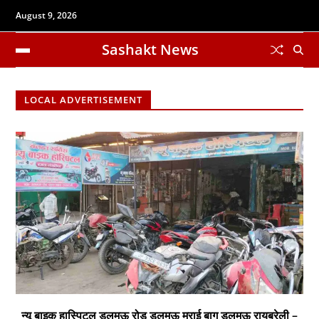
August 9, 2026
Sashakt News
LOCAL ADVERTISEMENT
न्यू बाइक हास्पिटल डलमऊ रोड डलमऊ मुराई बाग डलमऊ रायबरेली –