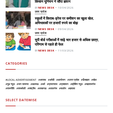
किसान यूनियन ने सौंपा ज्ञापन
BY
NEWS DESK
10/04/2026
उत्तर प्रदेश
स्कूलों में किताब-ड्रेस पर कमीशन का खुला खेल,
अभिभावकों पर हजारों रुपये का बोझ
BY
NEWS DESK
09/04/2026
उत्तर प्रदेश
यूपी बोर्ड परीक्षाओं में साढ़े चार हजार से अधिक छात्र,
परिणाम से पहले ही फेल
BY
NEWS DESK
11/03/2026
CATEGORIES
LOCAL ADVERTISEMENT
अपराध
अमेठी
आयोजन
उत्तर प्रदेश
ऊँचाहार
खेल
गुड न्यूज़
जन समस्या
डलमऊ
धर्म
प्रयागराज
प्रशासन
ब्रेकिंग न्यूज़
महाराजगंज
राजनीति
रायबरेली
राष्ट्रीय
लखनऊ
लालगंज
सलोन
हादसा
SELECT DATEWISE