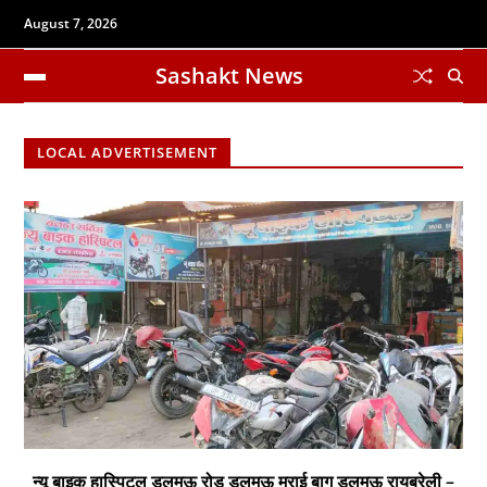
August 7, 2026
Sashakt News
LOCAL ADVERTISEMENT
न्यू बाइक हास्पिटल डलमऊ रोड डलमऊ मुराई बाग डलमऊ रायबरेली –