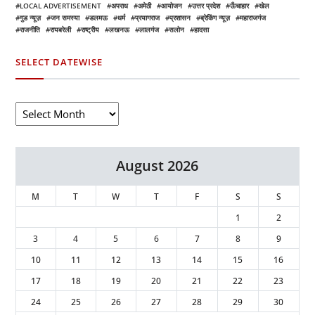
LOCAL ADVERTISEMENT
अपराध
अमेठी
आयोजन
उत्तर प्रदेश
ऊँचाहार
खेल
गुड न्यूज़
जन समस्या
डलमऊ
धर्म
प्रयागराज
प्रशासन
ब्रेकिंग न्यूज़
महाराजगंज
राजनीति
रायबरेली
राष्ट्रीय
लखनऊ
लालगंज
सलोन
हादसा
SELECT DATEWISE
August 2026
M
T
W
T
F
S
S
1
2
3
4
5
6
7
8
9
10
11
12
13
14
15
16
17
18
19
20
21
22
23
24
25
26
27
28
29
30