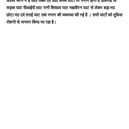
अंतिम चरण में है आठ पक्के एवं आठ कच्चे घाटों पर स्नान होना है डलमऊ के
सड़क घाट वीआईपी घाट रानी शिवाला घाट महावीरन घाट से लेकर बड़ा मठ
छोटा मठ एवं तराई घाट तक स्नान की व्यवस्था की गई है । सभी घाटों को दूधिया
रोशनी से जगमग किया जा रहा है।