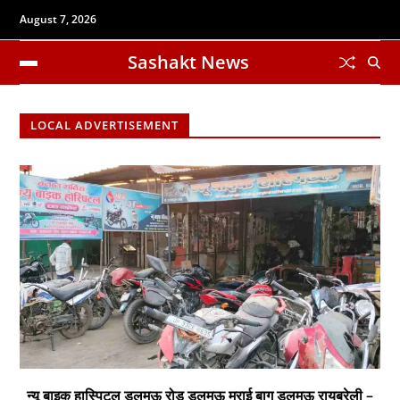
August 7, 2026
Sashakt News
LOCAL ADVERTISEMENT
न्यू बाइक हास्पिटल डलमऊ रोड डलमऊ मुराई बाग डलमऊ रायबरेली –