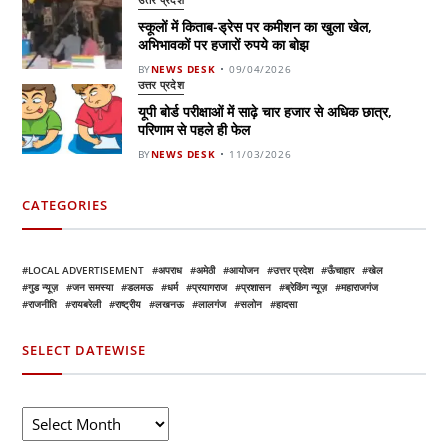
स्कूलों में किताब-ड्रेस पर कमीशन का खुला खेल,
अभिभावकों पर हजारों रुपये का बोझ
BY
NEWS DESK
09/04/2026
उत्तर प्रदेश
यूपी बोर्ड परीक्षाओं में साढ़े चार हजार से अधिक छात्र,
परिणाम से पहले ही फेल
BY
NEWS DESK
11/03/2026
CATEGORIES
LOCAL ADVERTISEMENT
अपराध
अमेठी
आयोजन
उत्तर प्रदेश
ऊँचाहार
खेल
गुड न्यूज़
जन समस्या
डलमऊ
धर्म
प्रयागराज
प्रशासन
ब्रेकिंग न्यूज़
महाराजगंज
राजनीति
रायबरेली
राष्ट्रीय
लखनऊ
लालगंज
सलोन
हादसा
SELECT DATEWISE