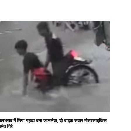
लभराव में छिपा गड्ढा बना जानलेवा, दो बाइक सवार मोटरसाइकिल
मेत गिरे