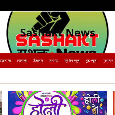
Sashakt News
हाराजगंज
लालगंज
ऊँचाहार
डलमऊ
ब्रेकिंग न्यूज़
गुड न्यूज़
प्रशासन