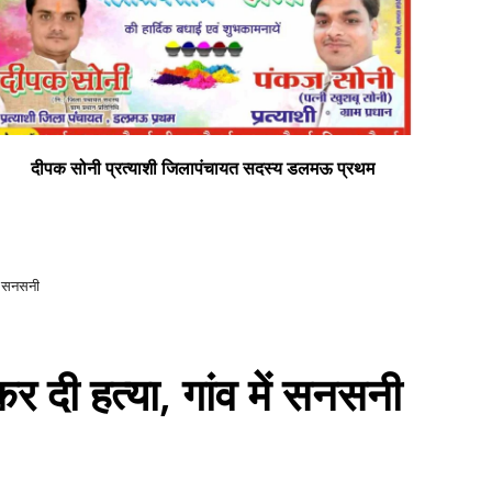
सभी क्षेत्रवासियों को गणतंत्र दिवस की हार्दिक शुभकामनाएं
सभ
ें सनसनी
र दी हत्या, गांव में सनसनी