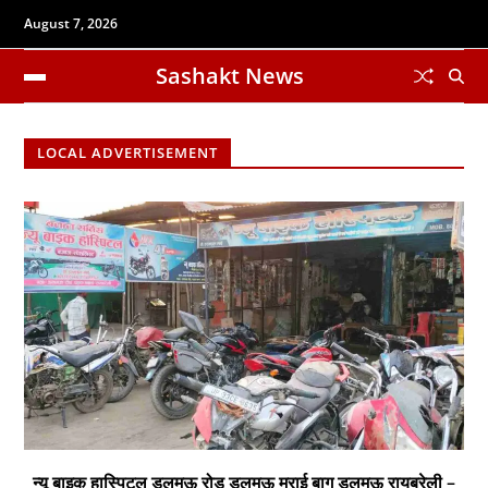
August 7, 2026
Sashakt News
LOCAL ADVERTISEMENT
न्यू बाइक हास्पिटल डलमऊ रोड डलमऊ मुराई बाग डलमऊ रायबरेली –