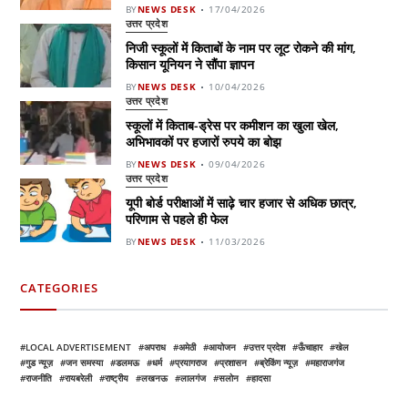
BY
NEWS DESK
17/04/2026
उत्तर प्रदेश
निजी स्कूलों में किताबों के नाम पर लूट रोकने की मांग,
किसान यूनियन ने सौंपा ज्ञापन
BY
NEWS DESK
10/04/2026
उत्तर प्रदेश
स्कूलों में किताब-ड्रेस पर कमीशन का खुला खेल,
अभिभावकों पर हजारों रुपये का बोझ
BY
NEWS DESK
09/04/2026
उत्तर प्रदेश
यूपी बोर्ड परीक्षाओं में साढ़े चार हजार से अधिक छात्र,
परिणाम से पहले ही फेल
BY
NEWS DESK
11/03/2026
CATEGORIES
LOCAL ADVERTISEMENT
अपराध
अमेठी
आयोजन
उत्तर प्रदेश
ऊँचाहार
खेल
गुड न्यूज़
जन समस्या
डलमऊ
धर्म
प्रयागराज
प्रशासन
ब्रेकिंग न्यूज़
महाराजगंज
राजनीति
रायबरेली
राष्ट्रीय
लखनऊ
लालगंज
सलोन
हादसा