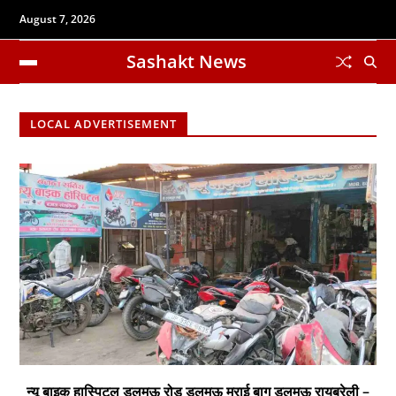
August 7, 2026
Sashakt News
LOCAL ADVERTISEMENT
न्यू बाइक हास्पिटल डलमऊ रोड डलमऊ मुराई बाग डलमऊ रायबरेली –