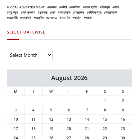
LOCAL ADVERTISEMENT
अपराध
अमेठी
आयोजन
उत्तर प्रदेश
ऊँचाहार
खेल
गुड न्यूज़
जन समस्या
डलमऊ
धर्म
प्रयागराज
प्रशासन
ब्रेकिंग न्यूज़
महाराजगंज
राजनीति
रायबरेली
राष्ट्रीय
लखनऊ
लालगंज
सलोन
हादसा
SELECT DATEWISE
August 2026
M
T
W
T
F
S
S
1
2
3
4
5
6
7
8
9
10
11
12
13
14
15
16
17
18
19
20
21
22
23
24
25
26
27
28
29
30