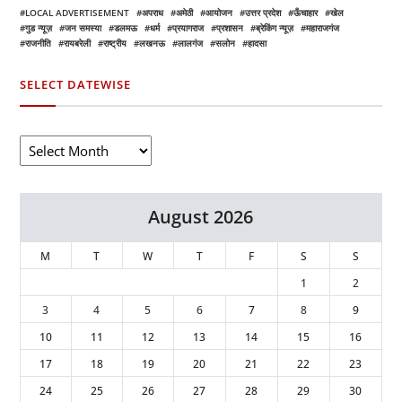
LOCAL ADVERTISEMENT
अपराध
अमेठी
आयोजन
उत्तर प्रदेश
ऊँचाहार
खेल
गुड न्यूज़
जन समस्या
डलमऊ
धर्म
प्रयागराज
प्रशासन
ब्रेकिंग न्यूज़
महाराजगंज
राजनीति
रायबरेली
राष्ट्रीय
लखनऊ
लालगंज
सलोन
हादसा
SELECT DATEWISE
August 2026
M
T
W
T
F
S
S
1
2
3
4
5
6
7
8
9
10
11
12
13
14
15
16
17
18
19
20
21
22
23
24
25
26
27
28
29
30