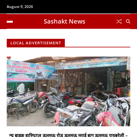
August 9, 2026
Sashakt News
LOCAL ADVERTISEMENT
न्यू बाइक हास्पिटल डलमऊ रोड डलमऊ मुराई बाग डलमऊ रायबरेली –