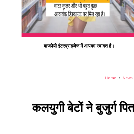
न्यू बाइक हास्पिटल डलमऊ रोड डलमऊ मुराई बाग डलमऊ रायबरेल
– प्रो. डा. इस्माइल भाई
Home
News 
कलयुगी बेटों ने बुजुर्ग 