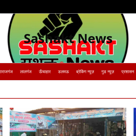
Sashakt News
हाराजगंज
लालगंज
ऊँचाहार
डलमऊ
ब्रेकिंग न्यूज़
गुड न्यूज़
प्रशासन