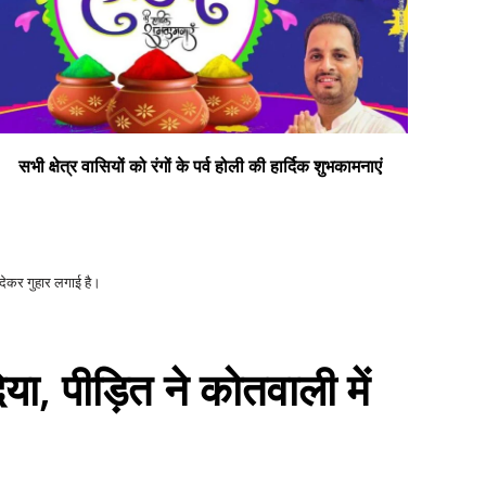
दीपक सोनी प्रत्याशी जिलापंचायत सदस्य डलमऊ प्रथम
सभी
 देकर गुहार लगाई है।
िया, पीड़ित ने कोतवाली में