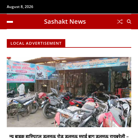
August 8, 2026
Sashakt News
LOCAL ADVERTISEMENT
न्यू बाइक हास्पिटल डलमऊ रोड डलमऊ मुराई बाग डलमऊ रायबरेली –