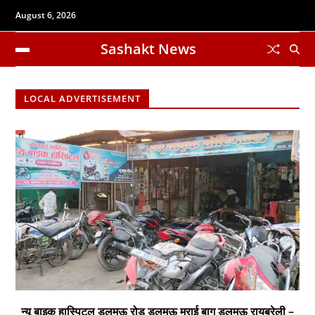
August 6, 2026
Sashakt News
LOCAL ADVERTISEMENT
न्यू बाइक हास्पिटल डलमऊ रोड डलमऊ मुराई बाग डलमऊ रायबरेली –