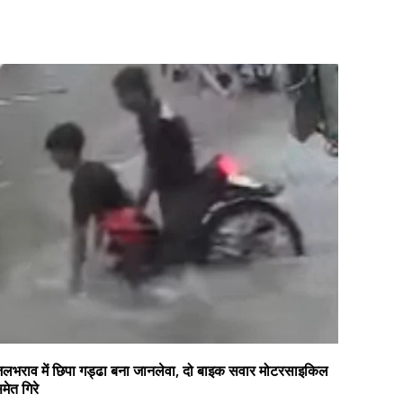
लभराव में छिपा गड्ढा बना जानलेवा, दो बाइक सवार मोटरसाइकिल
मेत गिरे