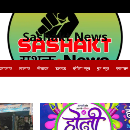
Sashakt News
हाराजगंज
लालगंज
ऊँचाहार
डलमऊ
ब्रेकिंग न्यूज़
गुड न्यूज़
प्रशासन