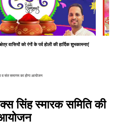
दीपक सोनी प्रत्याशी जिलापंचायत सदस्य डलमऊ प्रथम
सभी
ध्या व संत समागम का होगा आयोजन
 बक्स सिंह स्मारक समिति की
ा आयोजन