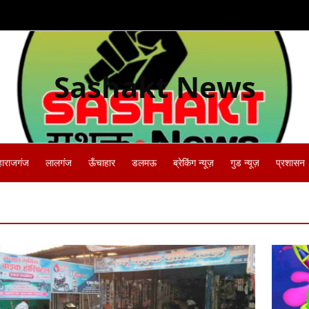
Sashakt News
हाराजगंज
लालगंज
ऊँचाहार
डलमऊ
ब्रेकिंग न्यूज़
गुड न्यूज़
प्रशासन