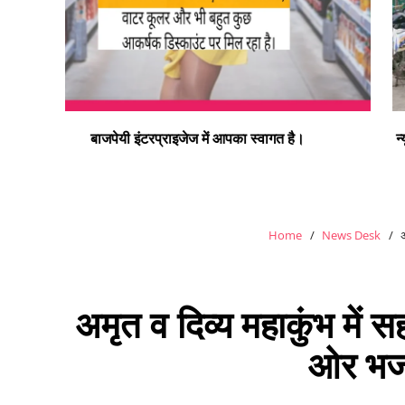
न्यू बाइक हास्पिटल डलमऊ रोड डलमऊ मुराई बाग डलमऊ रायबरेल
– प्रो. डा. इस्माइल भाई
Home
News Desk
अ
अमृत व दिव्य महाकुंभ में 
ओर भजन