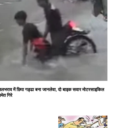
लभराव में छिपा गड्ढा बना जानलेवा, दो बाइक सवार मोटरसाइकिल
मेत गिरे