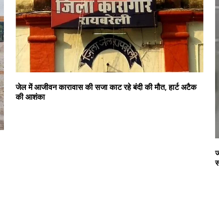
जेल में आजीवन कारावास की सजा काट रहे बंदी की मौत, हार्ट अटैक
की आशंका
ज
स