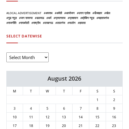
LOCAL ADVERTISEMENT
अपराध
अमेठी
आयोजन
उत्तर प्रदेश
ऊँचाहार
खेल
गुड न्यूज़
जन समस्या
डलमऊ
धर्म
प्रयागराज
प्रशासन
ब्रेकिंग न्यूज़
महाराजगंज
राजनीति
रायबरेली
राष्ट्रीय
लखनऊ
लालगंज
सलोन
हादसा
SELECT DATEWISE
August 2026
M
T
W
T
F
S
S
1
2
3
4
5
6
7
8
9
10
11
12
13
14
15
16
17
18
19
20
21
22
23