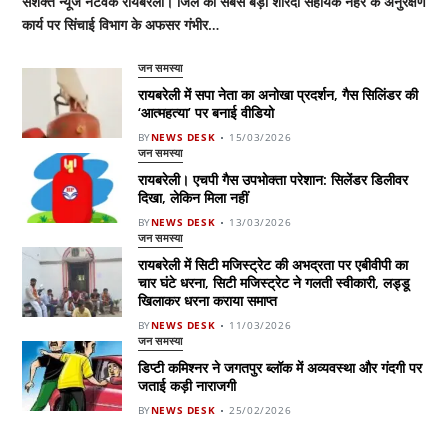
सशक्त न्यूज नेटवर्क रायबरेली। जिले की सबसे बड़ी शारदा सहायक नहर के अनुरक्षण
कार्य पर सिंचाई विभाग के अफसर गंभीर…
जन समस्या
रायबरेली में सपा नेता का अनोखा प्रदर्शन, गैस सिलिंडर की
‘आत्महत्या’ पर बनाई वीडियो
BY
NEWS DESK
15/03/2026
जन समस्या
रायबरेली। एचपी गैस उपभोक्ता परेशान: सिलेंडर डिलीवर
दिखा, लेकिन मिला नहीं
BY
NEWS DESK
13/03/2026
जन समस्या
रायबरेली में सिटी मजिस्ट्रेट की अभद्रता पर एबीवीपी का
चार घंटे धरना, सिटी मजिस्ट्रेट ने गलती स्वीकारी, लड्डू
खिलाकर धरना कराया समाप्त
BY
NEWS DESK
11/03/2026
जन समस्या
डिप्टी कमिश्नर ने जगतपुर ब्लॉक में अव्यवस्था और गंदगी पर
जताई कड़ी नाराजगी
BY
NEWS DESK
25/02/2026