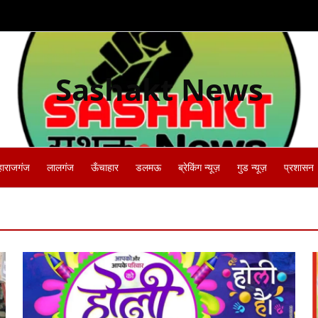
Sashakt News
हाराजगंज
लालगंज
ऊँचाहार
डलमऊ
ब्रेकिंग न्यूज़
गुड न्यूज़
प्रशासन