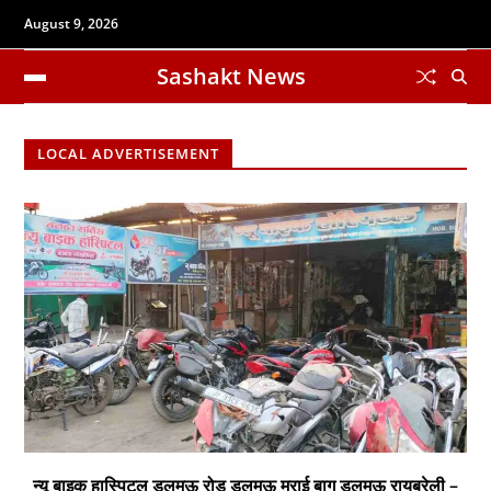
August 9, 2026
Sashakt News
LOCAL ADVERTISEMENT
न्यू बाइक हास्पिटल डलमऊ रोड डलमऊ मुराई बाग डलमऊ रायबरेली –