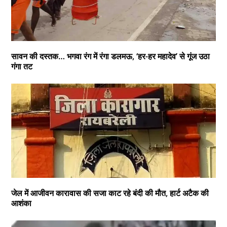
सावन की दस्तक… भगवा रंग में रंगा डलमऊ, ‘हर-हर महादेव’ से गूंज उठा
गंगा तट
जेल में आजीवन कारावास की सजा काट रहे बंदी की मौत, हार्ट अटैक की
आशंका