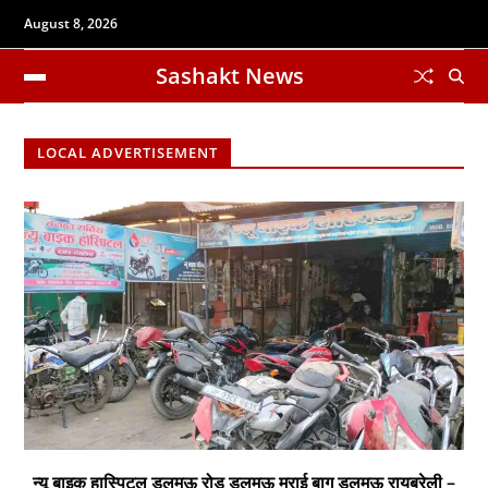
August 8, 2026
Sashakt News
LOCAL ADVERTISEMENT
न्यू बाइक हास्पिटल डलमऊ रोड डलमऊ मुराई बाग डलमऊ रायबरेली –