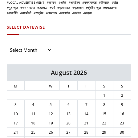
LOCAL ADVERTISEMENT
अपराध
अमेठी
आयोजन
उत्तर प्रदेश
ऊँचाहार
खेल
गुड न्यूज़
जन समस्या
डलमऊ
धर्म
प्रयागराज
प्रशासन
ब्रेकिंग न्यूज़
महाराजगंज
राजनीति
रायबरेली
राष्ट्रीय
लखनऊ
लालगंज
सलोन
हादसा
SELECT DATEWISE
August 2026
M
T
W
T
F
S
S
1
2
3
4
5
6
7
8
9
10
11
12
13
14
15
16
17
18
19
20
21
22
23
24
25
26
27
28
29
30