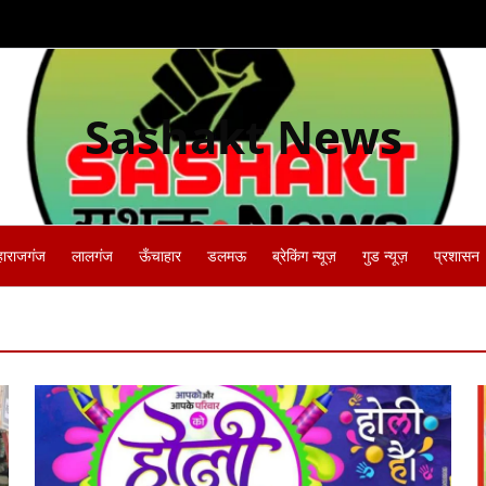
Sashakt News
हाराजगंज
लालगंज
ऊँचाहार
डलमऊ
ब्रेकिंग न्यूज़
गुड न्यूज़
प्रशासन