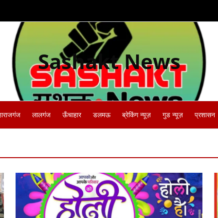
Sashakt News
हाराजगंज
लालगंज
ऊँचाहार
डलमऊ
ब्रेकिंग न्यूज़
गुड न्यूज़
प्रशासन