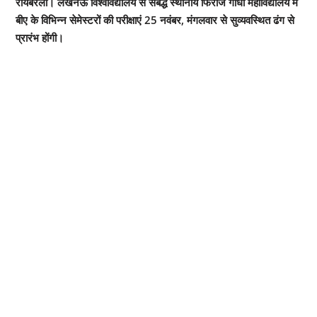
रायबरेली। लखनऊ विश्वविद्यालय से संबद्ध स्थानीय फिरोज गांधी महाविद्यालय में
बीए के विभिन्न सेमेस्टरों की परीक्षाएं 25 नवंबर, मंगलवार से सुव्यवस्थित ढंग से
प्रारंभ होंगी।