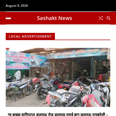
August 9, 2026
Sashakt News
LOCAL ADVERTISEMENT
न्यू बाइक हास्पिटल डलमऊ रोड डलमऊ मुराई बाग डलमऊ रायबरेली –