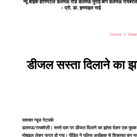
न्यू बाइक हास्पिटल डलमऊ रोड डलमऊ मुराई बाग डलमऊ रायबरेल
– प्रो. डा. इस्माइल भाई
Home
News
डीजल सस्ता दिलाने का झा
सशक्त न्यूज नेटवर्क
डलमऊ/रायबरेली। सस्ते दाम पर डीजल दिलाने का झांसा देकर एक युवक से 
मोबाइल लेकर फरार हो गया। पीड़ित ने पुलिस अधीक्षक से शिकायत कर मुकद