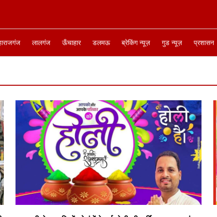
हाराजगंज
लालगंज
ऊँचाहार
डलमऊ
ब्रेकिंग न्यूज़
गुड न्यूज़
प्रशासन