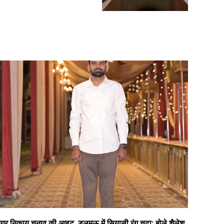
गर निकाय चुनाव की आहट, डलमऊ में सियासी रंग चढ़ा; बोले शैलेश