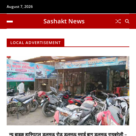
August 7, 2026
Sashakt News
LOCAL ADVERTISEMENT
न्यू बाइक हास्पिटल डलमऊ रोड डलमऊ मुराई बाग डलमऊ रायबरेली –