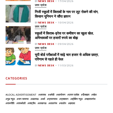
BY
NEWS DESK
17/04/2026
उत्तर प्रदेश
निजी स्कूलों में किताबों के नाम पर लूट रोकने की मांग,
किसान यूनियन ने सौंपा ज्ञापन
BY
NEWS DESK
10/04/2026
उत्तर प्रदेश
स्कूलों में किताब-ड्रेस पर कमीशन का खुला खेल,
अभिभावकों पर हजारों रुपये का बोझ
BY
NEWS DESK
09/04/2026
उत्तर प्रदेश
यूपी बोर्ड परीक्षाओं में साढ़े चार हजार से अधिक छात्र,
परिणाम से पहले ही फेल
BY
NEWS DESK
11/03/2026
CATEGORIES
LOCAL ADVERTISEMENT
अपराध
अमेठी
आयोजन
उत्तर प्रदेश
ऊँचाहार
खेल
गुड न्यूज़
जन समस्या
डलमऊ
धर्म
प्रयागराज
प्रशासन
ब्रेकिंग न्यूज़
महाराजगंज
राजनीति
रायबरेली
राष्ट्रीय
लखनऊ
लालगंज
सलोन
हादसा