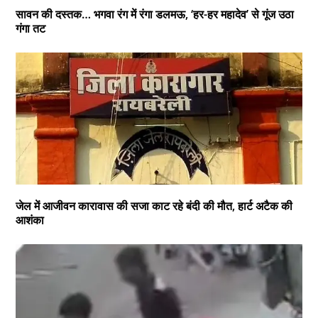
सावन की दस्तक… भगवा रंग में रंगा डलमऊ, ‘हर-हर महादेव’ से गूंज उठा
गंगा तट
जेल में आजीवन कारावास की सजा काट रहे बंदी की मौत, हार्ट अटैक की
आशंका