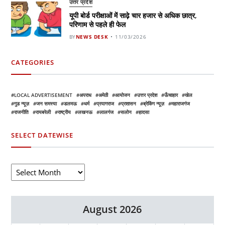
उत्तर प्रदेश
यूपी बोर्ड परीक्षाओं में साढ़े चार हजार से अधिक छात्र,
परिणाम से पहले ही फेल
BY
NEWS DESK
11/03/2026
CATEGORIES
LOCAL ADVERTISEMENT
अपराध
अमेठी
आयोजन
उत्तर प्रदेश
ऊँचाहार
खेल
गुड न्यूज़
जन समस्या
डलमऊ
धर्म
प्रयागराज
प्रशासन
ब्रेकिंग न्यूज़
महाराजगंज
राजनीति
रायबरेली
राष्ट्रीय
लखनऊ
लालगंज
सलोन
हादसा
SELECT DATEWISE
August 2026