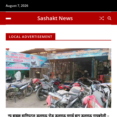
August 7, 2026
Sashakt News
LOCAL ADVERTISEMENT
न्यू बाइक हास्पिटल डलमऊ रोड डलमऊ मुराई बाग डलमऊ रायबरेली –