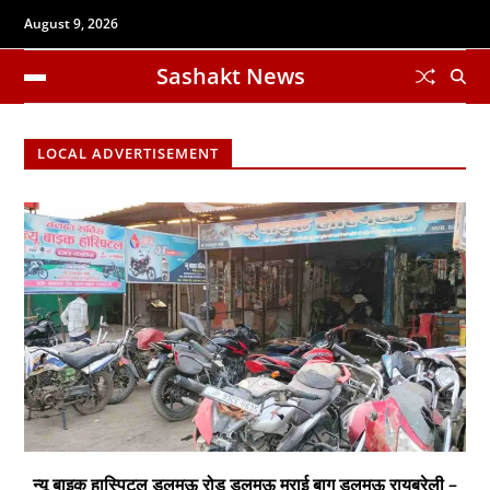
August 9, 2026
Sashakt News
LOCAL ADVERTISEMENT
न्यू बाइक हास्पिटल डलमऊ रोड डलमऊ मुराई बाग डलमऊ रायबरेली –