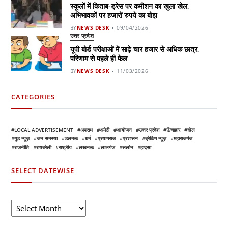
स्कूलों में किताब-ड्रेस पर कमीशन का खुला खेल,
अभिभावकों पर हजारों रुपये का बोझ
BY
NEWS DESK
09/04/2026
उत्तर प्रदेश
यूपी बोर्ड परीक्षाओं में साढ़े चार हजार से अधिक छात्र,
परिणाम से पहले ही फेल
BY
NEWS DESK
11/03/2026
CATEGORIES
LOCAL ADVERTISEMENT
अपराध
अमेठी
आयोजन
उत्तर प्रदेश
ऊँचाहार
खेल
गुड न्यूज़
जन समस्या
डलमऊ
धर्म
प्रयागराज
प्रशासन
ब्रेकिंग न्यूज़
महाराजगंज
राजनीति
रायबरेली
राष्ट्रीय
लखनऊ
लालगंज
सलोन
हादसा
SELECT DATEWISE