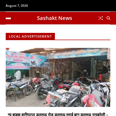
August 7, 2026
Sashakt News
LOCAL ADVERTISEMENT
न्यू बाइक हास्पिटल डलमऊ रोड डलमऊ मुराई बाग डलमऊ रायबरेली –