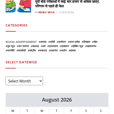
यूपी बोर्ड परीक्षाओं में साढ़े चार हजार से अधिक छात्र,
परिणाम से पहले ही फेल
BY
NEWS DESK
11/03/2026
CATEGORIES
LOCAL ADVERTISEMENT
अपराध
अमेठी
आयोजन
उत्तर प्रदेश
ऊँचाहार
खेल
गुड न्यूज़
जन समस्या
डलमऊ
धर्म
प्रयागराज
प्रशासन
ब्रेकिंग न्यूज़
महाराजगंज
राजनीति
रायबरेली
राष्ट्रीय
लखनऊ
लालगंज
सलोन
हादसा
SELECT DATEWISE
August 2026
M
T
W
T
F
S
S