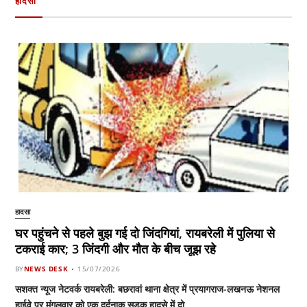
हादसा
हादसा
घर पहुंचने से पहले बुझ गई दो जिंदगियां, रायबरेली में पुलिया से
टकराई कार; 3 जिंदगी और मौत के बीच जूझ रहे
BY
NEWS DESK
15/07/2026
सशक्त न्यूज नेटवर्क रायबरेली: बछरावां थाना क्षेत्र में प्रयागराज-लखनऊ नेशनल
हाईवे पर मंगलवार को एक दर्दनाक सड़क हादसे में दो…