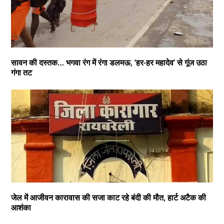
सावन की दस्तक… भगवा रंग में रंगा डलमऊ, ‘हर-हर महादेव’ से गूंज उठा
गंगा तट
जेल में आजीवन कारावास की सजा काट रहे बंदी की मौत, हार्ट अटैक की
आशंका