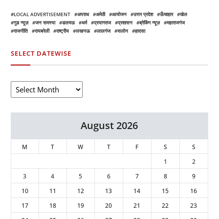
LOCAL ADVERTISEMENT
अपराध
अमेठी
आयोजन
उत्तर प्रदेश
ऊँचाहार
खेल
गुड न्यूज़
जन समस्या
डलमऊ
धर्म
प्रयागराज
प्रशासन
ब्रेकिंग न्यूज़
महाराजगंज
राजनीति
रायबरेली
राष्ट्रीय
लखनऊ
लालगंज
सलोन
हादसा
SELECT DATEWISE
August 2026
M
T
W
T
F
S
S
1
2
3
4
5
6
7
8
9
10
11
12
13
14
15
16
17
18
19
20
21
22
23