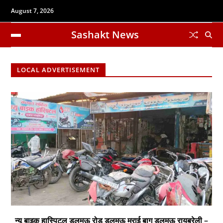
August 7, 2026
Sashakt News
LOCAL ADVERTISEMENT
न्यू बाइक हास्पिटल डलमऊ रोड डलमऊ मुराई बाग डलमऊ रायबरेली –